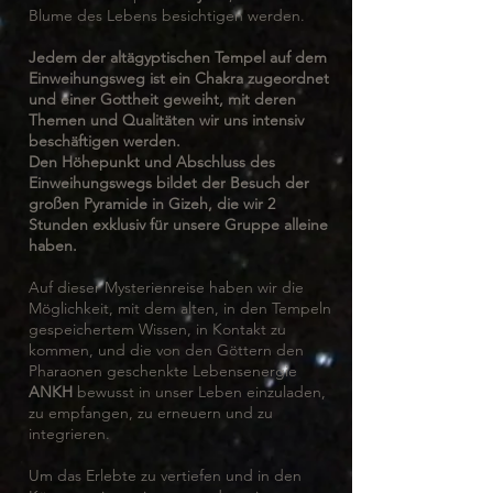
Blume des Lebens besichtigen werden.
Jedem der altägyptischen Tempel auf dem
Einweihungsweg ist ein Chakra zugeordnet
und einer Gottheit geweiht, mit deren
Themen und Qualitäten wir uns intensiv
beschäftigen werden.
Den Höhepunkt und Abschluss des
Einweihungswegs bildet der Besuch der
großen Pyramide in Gizeh, die wir 2
Stunden exklusiv für unsere Gruppe alleine
haben.
Auf dieser Mysterienreise haben wir die
Möglichkeit, mit dem alten, in den Tempeln
gespeichertem Wissen, in Kontakt zu
kommen, und die von den Göttern den
Pharaonen geschenkte Lebensenergie
ANKH
bewusst in unser Leben einzuladen,
zu empfangen, zu erneuern und zu
integrieren.
Um das Erlebte zu vertiefen und in den