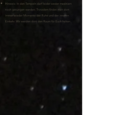
Hinweis: In den Tempeln darf leider weder meditiert
noch
gesungen werden.
Trotzdem findet man dort
immer
wieder Momente der Ruhe und der inneren
Einkehr.
Wir werden dort den Raum für Euch halten.