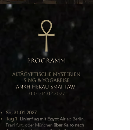
Programm
Altägyptische Mysterien
Sing & Yogareise
ANKH HEKAU SMAI TAWI
31.01.-14.02.2027
So,
31.01.2027
Tag 1
:
Linienflug mit Egypt Air
ab Berlin,
Frankfurt, oder München
über Kairo nach