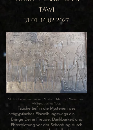
TAWI
31.01.-14.02.2027
*Ankh: Lebensschlüssel | *Hekau: Mantra | *Smai Tawi:
Altägyptisches Yoga
Tauche tief in die Mysterien des
altägyptisches Einweihungswegs ein.
Bringe Deine Freude, Dankbarkeit und
Ehrerbietung vor der Schöpfung durch