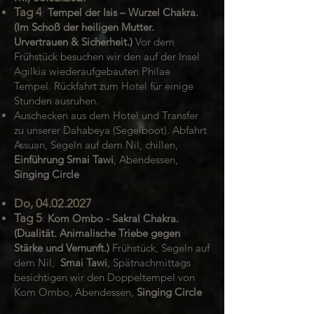
Tag 4
:
Tempel der Isis – Wurzel Chakra.
(Im Schoß der heiligen Mutter.
Urvertrauen & Sicherheit.)
Vor dem
Frühstück besuchen wir den auf der Insel
Agilkia wiederaufgebauten Philae
Tempel. Rückfahrt zum Hotel für einige
Stunden ausruhen.
Auschecken aus dem Hotel und Transfer
zu unserer Dahabeya (Segelboot). Abfahrt
Assuan, Segeln auf dem Nil, chillen,
Einführung Smai Tawi
, Abendessen,
Singing
Circle
Do,
04.02.2027
Tag 5
:
Kom Ombo - Sakral Chakra.
(Dualität. Animalische Triebe gegen
Stärke und Vernunft.)
Frühstück, Segeln auf
dem Nil,
Smai Tawi
, Spätnachmittags
besichtigen wir den Doppeltempel von
Kom Ombo, Abendessen,
Singing Circle