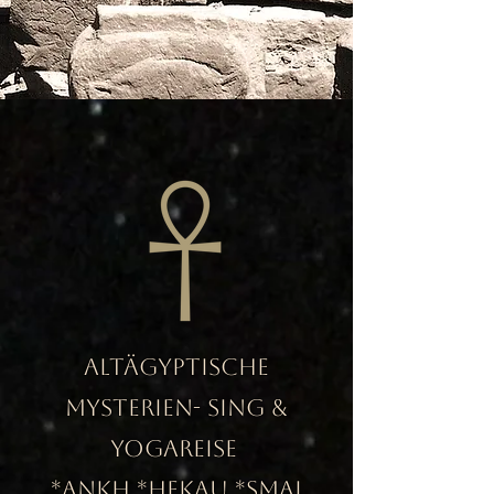
Altägyptische
Mysterien- Sing &
Yogareise
*ANKH *HEKAU *SMAI