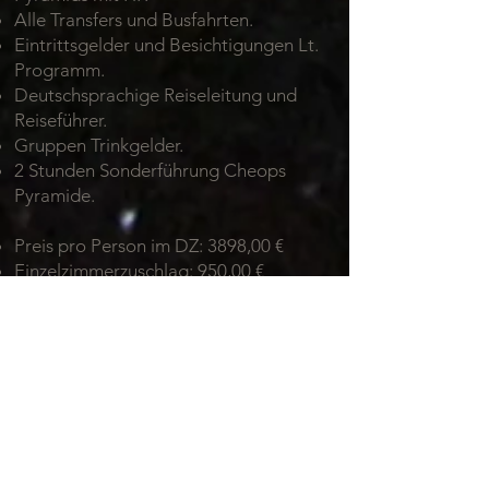
Alle Transfers und Busfahrten.
Eintrittsgelder und Besichtigungen Lt.
Programm.
Deutschsprachige Reiseleitung und
Reiseführer.
Gruppen Trinkgelder.
2 Stunden Sonderführung Cheops
Pyramide.
Preis pro Person im DZ: 3898,00 €
Einzelzimmerzuschlag: 950,00 €
Anmeldung: gerne hier und bei
Lilly
Reisen