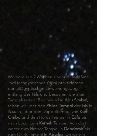
Wir bereisen 2 Wochen singend und Smai
Tawi (altägyptisches Yoga) praktizierend,
den altägyptischen Einweihungsweg
entlang des Nils und besuchen die alten
Tempelstätten: Beginnend in
Abu Simbel
,
reisen wir über den
Philae Tempel
der Isis in
Assuan, über den Doppeltempel von
Kom
Ombo
und den Horus Tempel in
Edfu
bis
nach Luxor zum
Karnak
Tempel. Von dort
weiter zum Hathor Tempel in
Denderah
bis
zum Osiris Tempel in
Abydos
, wo wir die