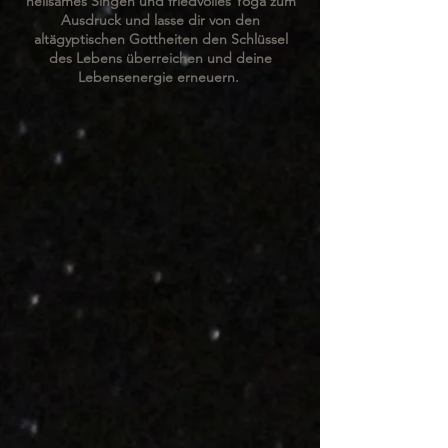
heilsames Singen und friedvolles Yoga zum
Ausdruck und lasse dir von den
altägyptischen Gottheiten den Schlüssel
des Lebens überreichen und deine
Lebensenergie erneuern.