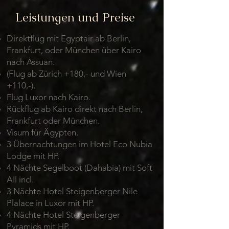
Leistungen und Preise
Direktflug mit Egyptair ab Berlin,
Frankfurt, oder München über Kairo
nach Assuan.
(Flug ab Zürich +180,- und Wien
+110,-).
Flug Luxor nach Kairo.
Rückflug ab Kairo direkt nach Berlin,
Frankfurt oder München.
Visum für Ägypten.
3 Übernachtungen im Hotel Eco Nubia
Lodge mit HP.
4 Nächte Segelboot (Dahabia) mit Soft
AIl incl.
3 Nächte Hotel Steigenberger Nile
Plalace in Luxor mit HP.
4 Nächte Hotel Steigenberger
Pyramids mit HP.