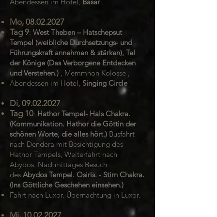
Abendessen im Hotel,
Basar
Mo,
08.02.2027
Tag 9
:
West Theben – Hatschepsut
Tempel (weibliche Durchsetzungs- und
Führungskraft annehmen & stärken), Tal
der Könige (Das Verborgene Entdecken
und Verstehen.)
, Memmnon Kolosse ,
Abendessen im Hotel,
Singing Circle
Di,
09.02.2027
Tag 10
:
Hathor Tempel- Hals Chakra.
(Kommunikation. Hathor die Göttin der
schönen Worte, die alles hört.)
Busfahrt
nach Dendera mit Besichtigung des
Hathor Tempels, Weiterfahrt nach
Abydos. Nachmittages Besuch
des
Abydos Tempel. Osiris. - Stirn Chakra.
(Ins Göttliche Geschehen einsehen.)
Fahrt nach Luxor. Übernachtung in Luxor.
Mi,
10.02.2027