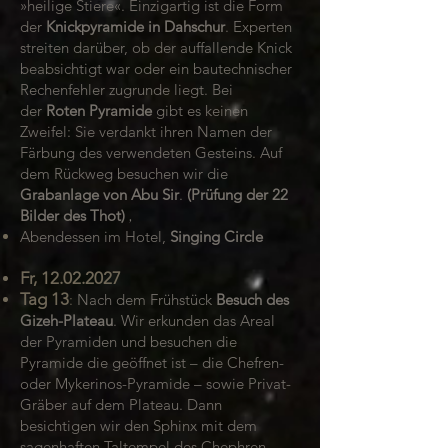
»heilige Stiere«. Einzigartig ist die Form
der
Knickpyramide in Dahschur
. Experten
streiten darüber, ob der auffallende Knick
beabsichtigt war oder ein bautechnischer
Rechenfehler zugrunde liegt. Bei
der
Roten Pyramide
gibt es keinen
Zweifel: Sie verdankt ihren Namen der
Färbung des verwendeten Gesteins.
Auf
dem Rückweg besuchen wir die
Grabanlage von Abu Sir
.
(Prüfung der 22
Bilder des Thot)
,
Abendessen im Hotel,
Singing Circle
Fr,
12.02.2027
Tag 13
:
Nach dem Frühstück
Besuch des
Gizeh-Plateau
. Wir erkunden das Areal
der Pyramiden und besuchen die
Pyramide die geöffnet ist – die Chefren-
oder Mykerinos-Pyramide – sowie Privat-
Gräber auf dem Plateau. Dann
besichtigen wir den Sphinx mit dem
sagenhaften Taltempel des Chephren.