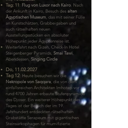
Tag: 11
:
Flug von Luxor nach Kairo
. Nach
der Ankunft in Kairo, Besuch des
alten
Ägyptischen Museum
, das mit seiner Fülle
an Kunstschätzen, Grabbeigaben und
auch rätselhaften neuen
Ausstellungsstücken ein absoluter
Höhepunkt jeder Ägyptenreise ist.
Weiterfahrt nach Gizeh, Check-In Hotel
Steigenberger Pyramids,
Smai Tawi
,
Abendessen,
Singing Circle
Do,
11.02.2027
Tag 12
:
Heute besuchen wir die
Nekropole von Saqqara
, die von dem
einfallsreichen Architekten Imhotep vor
rund 4700 Jahren erbaute Stufenpyramide
des Djoser. Ein weiterer Höhepunkt des
Tages ist der Besuch der im 19.
Jahrhundert entdeckten rätselhaften
Grabstätte Serapeum mit gigantischen
Steinsarkophagen für mumifizierte