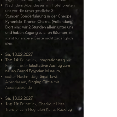
Nach dem Abendessen im Hotel breiten
uns vor die unvergessliche
2
Stunden
Sonderführung in der Cheops
Pyramide- Kronen Chakra. (Vollendung).
Dort sind wir 2 Stunden allein unter uns
und haben Zugang zu allen Räumen
, die
sonst für andere Gäste nicht zugänglich
sind.
Sa,
13.02.2027
Tag 14
:
Frühstück,
Integrationstag
mit
Freizeit, oder
fakultativer Ausflug zum
neuen Grand Egyptian Museum
,
später Nachmittag:
Smai Tawi
,
Abendessen,
Singing Circle
mit
Abschlussrunde
Sa,
13.02.2027
Tag 15:
Frühstück, Checkout Hotel,
Transfer zum Flughafen Kairo,
Rückflug