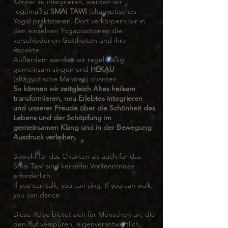
Körper zu integrieren, werden wir
regemäßig
SMAI TAWI
(altägyptisches
Yoga) praktizieren. Dort verkörpern wir in
den einzelnen Yogapositionen die
verschiedenen Gottheiten und ihre
Aspekte.
Außerdem werden wir regelmäßig
gemeinsam singen und
HEKAU
(altägyptische Mantren) chanten.
So können wir zeitgleich Altes heilsam
transformieren, neu Erlebtes integrieren
und unserer Freude über die Schönheit des
Lebens und der Schöpfung im
gemeinsamen Klang und in der Bewegung
Ausdruck verleihen.
Sowohl für das Chanten als auch für das
Smai Tawi sind keinerlei Vorkenntnisse
erforderlich.
If you can talk, you can sing. If you can walk,
you can dance.
Diese Reise bietet sich für Menschen an, die
den Ruf verspüren, eigenverantwortlich,