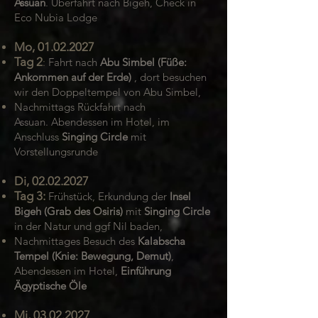
Assuan
.
Überfahrt nach Bigeh, Check in
Eco Nubia Lodge
Mo,
01.02.2027
Tag 2
:
Fahrt nach
Abu Simbel (Füße:
Ankommen auf der Erde)
, dort besuchen
wir den Doppeltempel von Abu Simbel,
Nachmittags Rückfahrt nach
Assuan.
Abendessen im Hotel, im
Anschluss
Singing Circle
mit
Vorstellungsrunde
Di,
02.02.2027
Tag 3:
Frühstück, Erkundung der
Insel
Bigeh (Grab des Osiris)
mit
Singing Circle
in der Natur und ggf Nil baden,
Nachmittages Besuch des
Kalabscha
Tempel (Knie: Bewegung, Demut)
,
Abendessen im Hotel,
Einführung
Ägyptische Öle
Mi,
03.02.2027