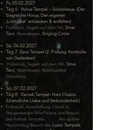
Fr,
05.02.2027
Tag 6
:
Horus Tempel – Solarplexus. (Der
Siegreiche Horus. Den eigenen
‚Lichtgeist’ entdecken & entfalten)
Frühstück, Segeln auf dem Nil,
Smai
Tawi
,
Abendessen,
Singing Circle
Sa,
06.02.2027
Tag 7
:
Esna Tempel (2. Prüfung: Kontrolle
von Gedanken)
Frühstück, Segeln auf dem Nil,
Smai
Tawi
, Abendessen Abschlussfest
Dahabeya
So,
07.02.2027
Tag 8
:
Karnak Tempel- Herz Chakra.
(Unendliche Liebe und Verbundenheit.)
Frühstück, Ausschiffung, Check in
Steigenberger Nile Palace und Besuch
des Karnak Tempels.
Am späten
Nachmittag Besuch des
Luxor Tempels
,