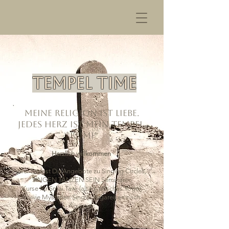
TEMPEL TIME
Meine Religion ist Liebe.
Jedes Herz ist mein Tempel.
*Rumi*
​Herzlich willkommen
​Hier findest Du Angebote zu Singing Circles,
SINGEN TANZEN SEIN Seminaren
Kurse für Smai Tawi (altägyptisches Yoga),
sowie Mysterien Sing & Yogareisen nach
Ägypten.