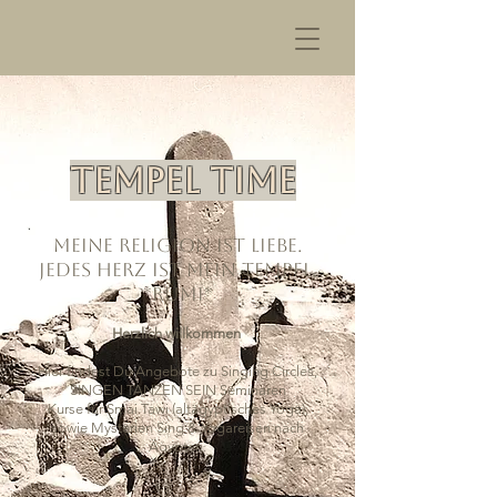
TEMPEL TIME
Meine Religion ist Liebe.
Jedes Herz ist mein Tempel.
*Rumi*
​Herzlich willkommen
​Hier findest Du Angebote zu Singing Circles,
SINGEN TANZEN SEIN Seminaren
Kurse für Smai Tawi (altägyptisches Yoga),
sowie Mysterien Sing & Yogareisen nach
Ägypten.