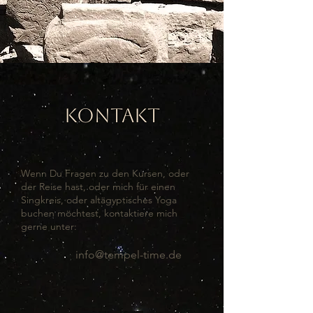
Kontakt
Wenn Du Fragen zu den Kursen, oder
der Reise hast, oder mich für einen
Singkreis, oder altägyptisches Yoga
buchen möchtest, kontaktiere mich
gerne unter:
info@tempel-time.de