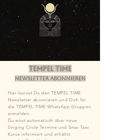
TEMPEL TIME
Newsletter abonnieren
Hier kannst Du den TEMPEL TIME
Newsletter abonnieren und Dich für
die TEMPEL TIME WhatsApp Gruppen
anmelden.
Du wirst automatisch über neue
Singing Circle Termine und Smai Tawi
Kurse informiert und erhältst